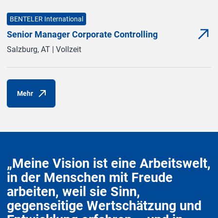
BENTELER International
Senior Manager Corporate Controlling
Meh
(Öff
Salzburg, AT | Vollzeit
Mehr
(Öffnet in neuem Fenster)
„Meine Vision ist eine Arbeitswelt,
in der Menschen mit Freude
arbeiten, weil sie Sinn,
gegenseitige Wertschätzung und